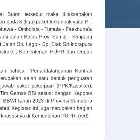
l Buton tersebut maka dilaksanakan
pada 3 (tiga) paket terkontrak yaitu PT.
aehewa - Ombolata - Tumula - Faekhuna'a
vasi Jalan Batas Prov. Sumut - Simpang
 Jalan Sp. Lago - Sp. Siak Sri Indrapura
onstruksi, Kementerian PUPR dan Deputi
an bahwa: "Penandatanganan Kontrak
rupakan salah satu bentuk penguatan
awab paket pekerjaan (PPK/Kasatker),
 Tim Gernas BBI sesuai dengan Keppres
n BBWI Tahun 2023 di Provinsi Sumatera
but. Kegiatan ini juga merupakan bagian
i khususnya di Kementerian PUPR. (red)