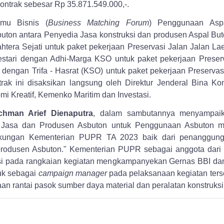
kontrak sebesar Rp 35.871.549.000,-.
emu Bisnis (
Business Matching Forum
) Penggunaan Aspa
on antara Penyedia Jasa konstruksi dan produsen Aspal Buton 
htera Sejati untuk paket pekerjaan Preservasi Jalan Jalan L
Lestari dengan Adhi-Marga KSO untuk paket pekerjaan Preser
dengan Trifa - Hasrat (KSO) untuk paket pekerjaan Preservasi
ak ini disaksikan langsung oleh Direktur Jenderal Bina K
i Kreatif, Kemenko Maritim dan Investasi.
chman Arief Dienaputra
, dalam sambutannya menyampaik
 Jasa dan Produsen Asbuton untuk Penggunaan Asbuton me
kungan Kementerian PUPR TA 2023 baik dari penanggungj
/produsen Asbuton." Kementerian PUPR sebagai anggota dari
pasi pada rangkaian kegiatan mengkampanyekan Gernas BBI da
uk sebagai
campaign manager
pada pelaksanaan kegiatan terse
n rantai pasok sumber daya material dan peralatan konstruks