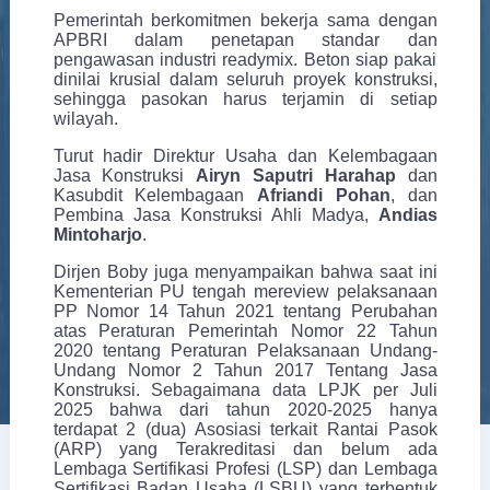
Pemerintah berkomitmen bekerja sama dengan
APBRI dalam penetapan standar dan
pengawasan industri readymix. Beton siap pakai
dinilai krusial dalam seluruh proyek konstruksi,
sehingga pasokan harus terjamin di setiap
wilayah.
Turut hadir Direktur Usaha dan Kelembagaan
Jasa Konstruksi
Airyn Saputri Harahap
dan
Kasubdit Kelembagaan
Afriandi Pohan
, dan
Pembina Jasa Konstruksi Ahli Madya,
Andias
Mintoharjo
.
Dirjen Boby juga menyampaikan bahwa saat ini
Kementerian PU tengah mereview pelaksanaan
PP Nomor 14 Tahun 2021 tentang Perubahan
atas Peraturan Pemerintah Nomor 22 Tahun
2020 tentang Peraturan Pelaksanaan Undang-
Undang Nomor 2 Tahun 2017 Tentang Jasa
Konstruksi. Sebagaimana data LPJK per Juli
2025 bahwa dari tahun 2020-2025 hanya
terdapat 2 (dua) Asosiasi terkait Rantai Pasok
(ARP) yang Terakreditasi dan belum ada
Lembaga Sertifikasi Profesi (LSP) dan Lembaga
Sertifikasi Badan Usaha (LSBU) yang terbentuk