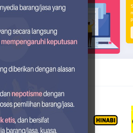
S
m
p
sok MPK