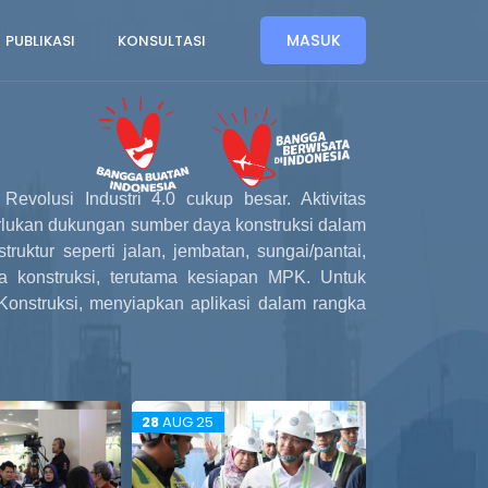
MASUK
PUBLIKASI
KONSULTASI
volusi Industri 4.0 cukup besar. Aktivitas
erlukan dukungan sumber daya konstruksi dalam
truktur seperti jalan, jembatan, sungai/pantai,
 konstruksi, terutama kesiapan MPK. Untuk
Konstruksi, menyiapkan aplikasi dalam rangka
31
JUL 25
29
JUL 25