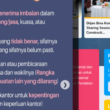
ian PU608,
Ditjen Bina Konstruksi Gelar
Konstruksi Ram
struksi Dorong
Sharing Session Lean
dengan Tujuan 
Constructi...
Pencatatan SDMPK
Pencatatan SDMPK (Sumber Daya Material dan
L
Peralatan Konstruksi) merupakan layanan untuk
T
melakukan pencatatan Sumber Daya Material
Konstruksi (SDMK) dan Sumber Daya Peralatan
❯
Konstruksi (SDPK)
Pendaftaran Akun