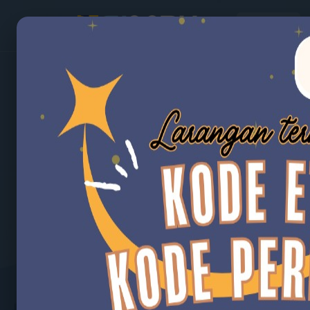
BERANDA
V.2.0
Beranda
Selamat datang di
Aplikasi Informasi Material 
Tantangan rantai pasok sumberdaya materia
penyelenggaraan infrastruktur mengalami pen
jumlah yang tidak sedikit (material, peralata
irigasi/rawa, bendungan, perumahan dan p
mendukung upaya tersebut Direktorat Usaha 
penyusunan
Big Data
rantai pasok MPK.
Galeri Kegiatan
04
NOV 25
08
SEP 25