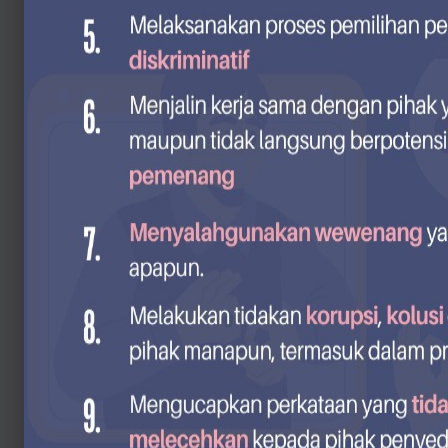
Informasi Peralatan
Konstruksi
Batching Plant,
Asphalt Mixing Plant
dan Alat Berat
Mitra Rantai Pa